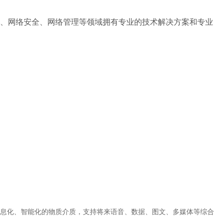
信、网络安全、网络管理等领域拥有专业的技术解决方案和专业
息化、智能化的物质介质，支持将来语音、数据、图文、多媒体等综合