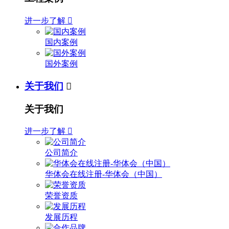
进一步了解

国内案例
国外案例
关于我们

关于我们
进一步了解

公司简介
华体会在线注册-华体会（中国）
荣誉资质
发展历程