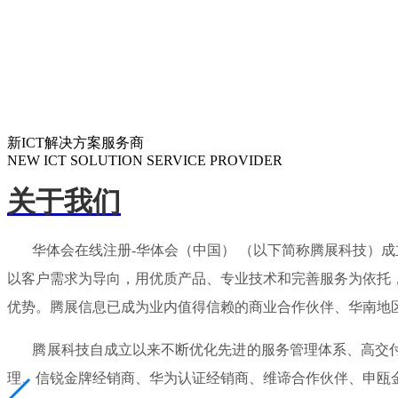
新ICT解决方案服务商
NEW ICT SOLUTION SERVICE PROVIDER
关于我们
华体会在线注册-华体会（中国） （以下简称腾展科技）成立
以客户需求为导向，用优质产品、专业技术和完善服务为依托
优势。腾展信息已成为业内值得信赖的商业合作伙伴、华南地
腾展科技自成立以来不断优化先进的服务管理体系、高交付能
理、信锐金牌经销商、华为认证经销商、维谛合作伙伴、申瓯