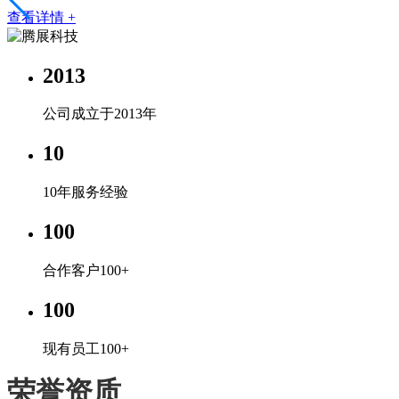
查看详情 +
2013
公司成立于2013年
10
10年服务经验
100
合作客户100+
100
现有员工100+
荣誉资质