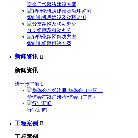
安全无线网络建设方案
智能化机房建设及动环监测
分支组网及移动办公
智能化组网解决方案
新闻资讯

新闻资讯
进一步了解

华体会在线注册-华体会（中国）
行业新闻
工程案例

工程案例