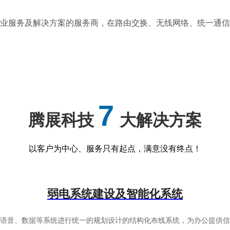
统专业服务及解决方案的服务商，在路由交换、无线网络、统一通
7
腾展科技
大解决方案
以客户为中心、服务只有起点，满意没有终点！
弱电系统建设及智能化系统
有语音、数据等系统进行统一的规划设计的结构化布线系统，为办公提供信